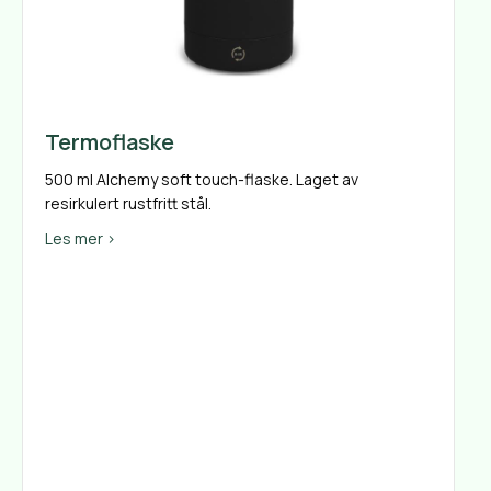
Termoflaske
500 ml Alchemy soft touch-flaske. Laget av
resirkulert rustfritt stål.
about Termoflaske
Les mer >