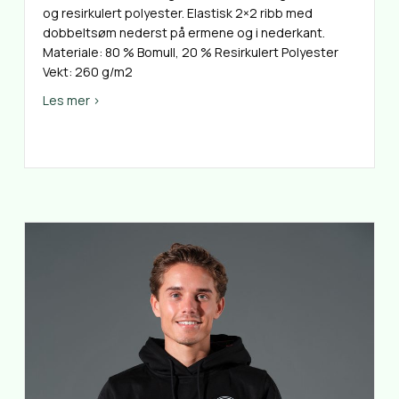
og resirkulert polyester. Elastisk 2×2 ribb med
dobbeltsøm nederst på ermene og i nederkant.
Materiale: 80 % Bomull, 20 % Resirkulert Polyester
Vekt: 260 g/m2
about Genser Crewneck
Les mer >