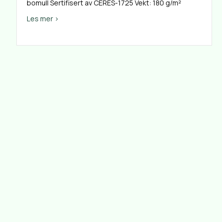
bomull Sertifisert av CERES-1725 Vekt: 180 g/m²
about T-skjorte
Les mer >