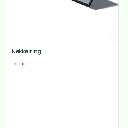
Nøkkelring
about Nøkkelring
Les mer >