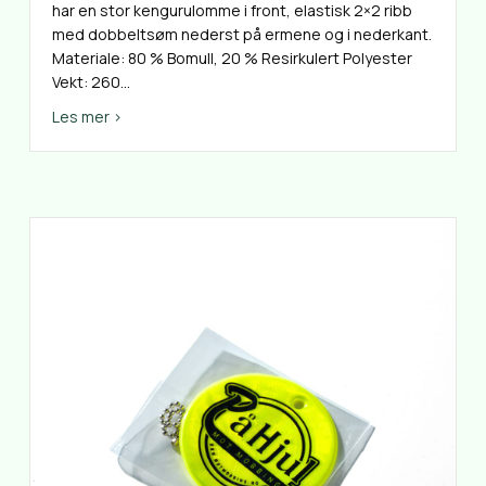
har en stor kengurulomme i front, elastisk 2×2 ribb
med dobbeltsøm nederst på ermene og i nederkant.
Materiale: 80 % Bomull, 20 % Resirkulert Polyester
Vekt: 260…
about Hettegenser
Les mer >