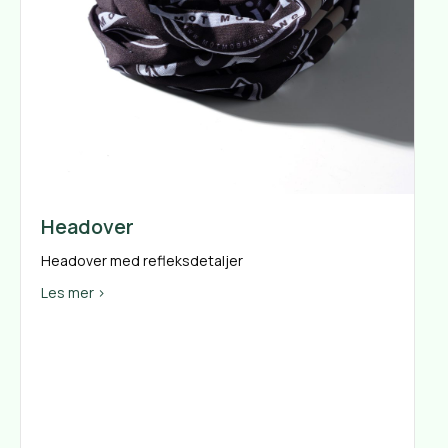
Headover
Headover med refleksdetaljer
about Headover
Les mer >